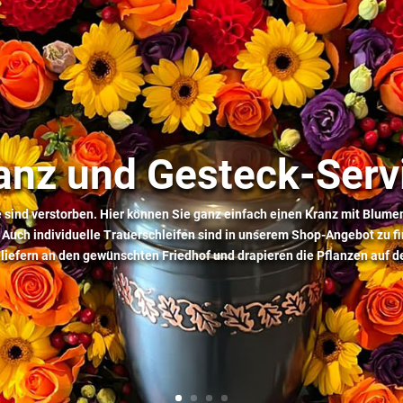
anz und Gesteck-Serv
 sind verstorben. Hier können Sie ganz einfach einen Kranz mit Blume
 Auch individuelle Trauerschleifen sind in unserem Shop-Angebot zu f
 liefern an den gewünschten Friedhof und drapieren die Pflanzen auf 