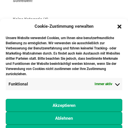
Schreiben!
4
Keine Kategorie
4
products
Cookie-Zustimmung verwalten
4
Blumen
4
products
4
Pflanzblumen Sträucher
4
Unsere Website verwendet Cookies, um Ihnen eine benutzerfreundliche
products
1
Strauß
1
Bedienung zu ermöglichen. Wir verwenden sie ausschließlich zur
Verbesserung der Benutzererfahrung und führen keinerlei Tracking- oder
product
4
Dienstleistungen
4
Marketing-Maßnahmen durch. Es findet auch kein Austausch mit Websites
products
dritter Parteien statt. Bitte beachten Sie jedoch, dass bestimmte Merkmale
4
Jahreszeiten
4
und Funktionen der Website beeinträchtigt werden können, wenn Sie der
4
products
Frühling
4
Verwendung von Cookies nicht zustimmen oder Ihre Zustimmung
products
zurückziehen.
4
Sommer
4
products
4
Herbst
4
Funktional
Immer aktiv
products
3
Winter
3
products
1
Kranz / Trauer-Gesteck
1
Akzeptieren
product
Ablehnen